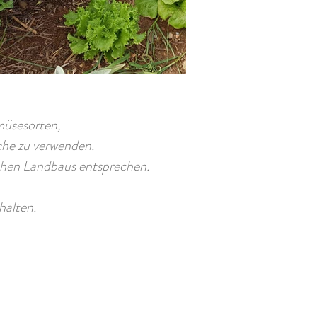
müsesorten,
che zu verwenden.
chen Landbaus entsprechen.
halten.